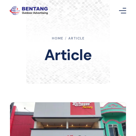
Home
HOME
ARTICLE
Layanan
Article
Gallery
Article
Contact Us