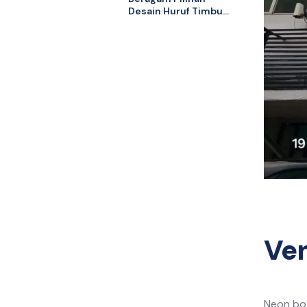
Desain Huruf Timbul
Stainless di Kebon
Jeruk untuk Bisnis
Anda
Ven
Neon box