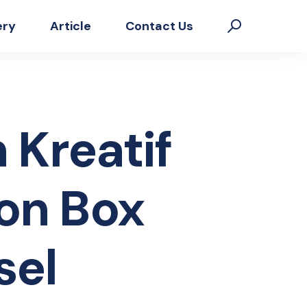
ery
Article
Contact Us
 Kreatif
on Box
sel