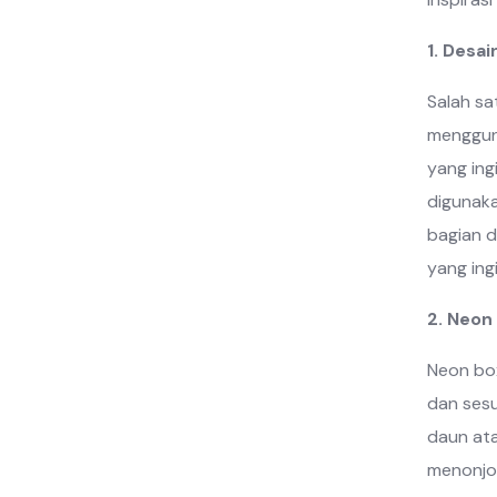
1. Desai
Salah sa
mengguna
yang ing
digunaka
bagian d
yang ing
2. Neon
Neon box
dan sesu
daun ata
menonjol