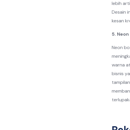
lebih ar
Desain i
kesan kr
5. Neon
Neon box
meningka
warna at
bisnis y
tampilan
membant
terlupak
Rek