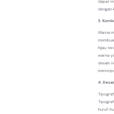
dapat m
dengan k
3. Komb
Warna m
membuat 
hijau te
warna ya
desain n
menonjol
4. Desa
Tipograf
Tipogra
huruf-hu