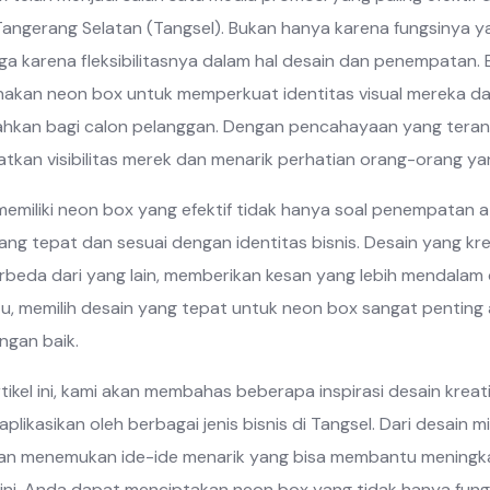
angerang Selatan (Tangsel). Bukan hanya karena fungsinya 
uga karena fleksibilitasnya dalam hal desain dan penempatan. B
kan neon box untuk memperkuat identitas visual mereka da
ahkan bagi calon pelanggan. Dengan pencahayaan yang teran
tkan visibilitas merek dan menarik perhatian orang-orang yang
emiliki neon box yang efektif tidak hanya soal penempatan 
ang tepat dan sesuai dengan identitas bisnis. Desain yang kr
beda dari yang lain, memberikan kesan yang lebih mendala
tu, memilih desain yang tepat untuk neon box sangat penting 
ngan baik.
tikel ini, kami akan membahas beberapa inspirasi desain krea
aplikasikan oleh berbagai jenis bisnis di Tangsel. Dari desain 
n menemukan ide-ide menarik yang bisa membantu meningkatk
i ini, Anda dapat menciptakan neon box yang tidak hanya fungsi