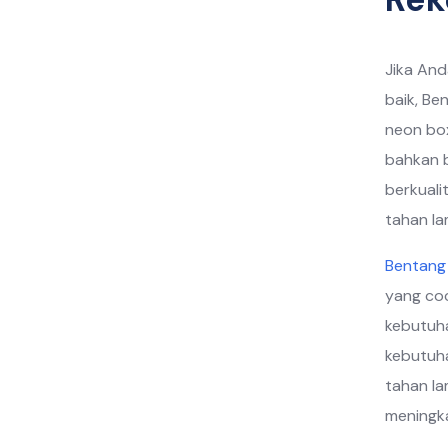
Jika An
baik, Be
neon box
bahkan b
berkuali
tahan la
Bentang 
yang coc
kebutuha
kebutuh
tahan la
meningkat