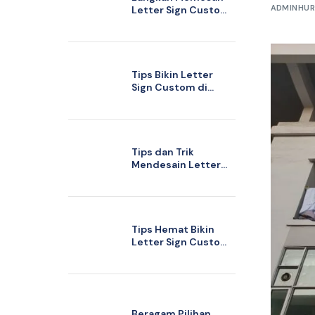
ADMINHUR
Letter Sign Custom
di Ciledug
Tangerang yang
Sesuai Anggaran
Tips Bikin Letter
Sign Custom di
Bintaro agar Sesuai
Tren Branding
Terkini
Tips dan Trik
Mendesain Letter
Sign Custom yang
Sesuai Identitas
Usaha Anda
Tips Hemat Bikin
Letter Sign Custom
di Jakarta dengan
Kualitas Terjamin
Beragam Pilihan