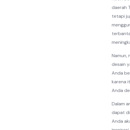
daerah T
tetapi j
mengguna
terbant
meningka
Namun, m
desain y
Anda ber
karena i
Anda de
Dalam ar
dapat di
Anda aka
inspiras