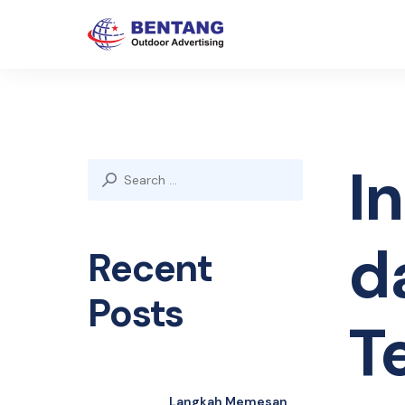
In
Search
for:
d
Recent
Posts
T
Langkah Memesan