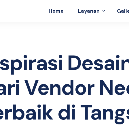
Home
Layanan
Gall
Huruf Timbul
Neon Box
spirasi Desain
ari Vendor Ne
erbaik di Tang