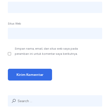
Situs Web
Simpan nama, email, dan situs web saya pada
peramban ini untuk komentar saya berikutnya.
Search
for: