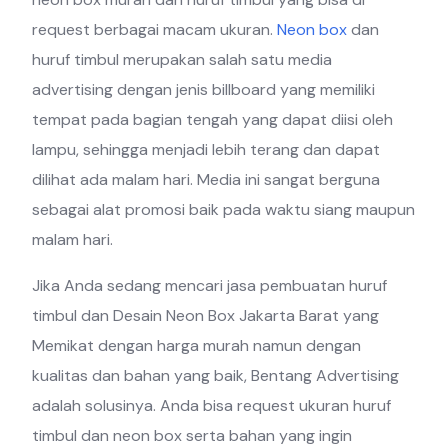
request berbagai macam ukuran.
Neon box
dan
huruf timbul merupakan salah satu media
advertising dengan jenis billboard yang memiliki
tempat pada bagian tengah yang dapat diisi oleh
lampu, sehingga menjadi lebih terang dan dapat
dilihat ada malam hari. Media ini sangat berguna
sebagai alat promosi baik pada waktu siang maupun
malam hari.
Jika Anda sedang mencari jasa pembuatan huruf
timbul dan Desain Neon Box Jakarta Barat yang
Memikat dengan harga murah namun dengan
kualitas dan bahan yang baik, Bentang Advertising
adalah solusinya. Anda bisa request ukuran huruf
timbul dan neon box serta bahan yang ingin