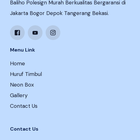
Baliho Polesign Murah Berkualitas Bergaransi di
Jakarta Bogor Depok Tangerang Bekasi.
Menu Link
Home
Huruf Timbul
Neon Box
Gallery
Contact Us
Contact Us