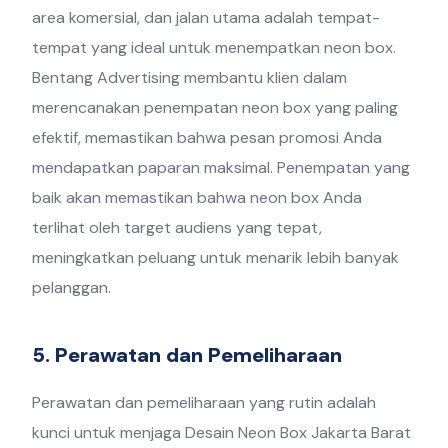
area komersial, dan jalan utama adalah tempat-
tempat yang ideal untuk menempatkan neon box.
Bentang Advertising membantu klien dalam
merencanakan penempatan neon box yang paling
efektif, memastikan bahwa pesan promosi Anda
mendapatkan paparan maksimal. Penempatan yang
baik akan memastikan bahwa neon box Anda
terlihat oleh target audiens yang tepat,
meningkatkan peluang untuk menarik lebih banyak
pelanggan.
5. Perawatan dan Pemeliharaan
Perawatan dan pemeliharaan yang rutin adalah
kunci untuk menjaga Desain Neon Box Jakarta Barat