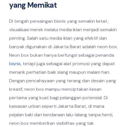
yang Memikat
Di tengah persaingan bisnis yang semakin ketat,
visualisasi merek melalui media iklan menjadi semakin
penting. Salah satu media iklan yang efektif dan
banyak digunakan di Jakarta Barat adalah neon box.
Neon box bukan hanya berfungsi sebagai penanda
bisnis
, tetapi juga sebagai alat promosi yang dapat
menarik perhatian baik siang maupun malam hari.
Dengan pencahayaan yang terang dan desain yang
kreatif, neon box mampu menciptakan kesan
pertama yang kuat bagi pelanggan potensial. Di
kawasan urban seperti Jakarta Barat, di mana
pejalan kaki dan kendaraan lalu-lalang tanpa henti,
neon box memberikan visibilitas yang tak