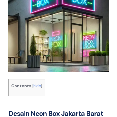
Contents
[
hide
]
Desain Neon Box Jakarta Barat