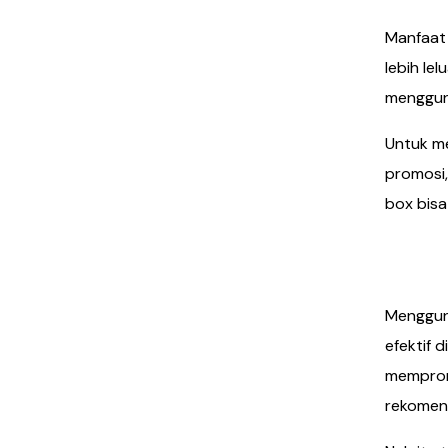
Manfaat 
lebih le
menggun
Untuk m
promosi,
box bisa
Meng
Mengguna
efektif 
memprom
rekomen