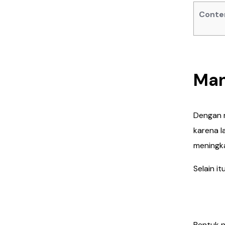
Conte
Man
Dengan m
karena l
meningka
Selain i
Mena
Bentuk 