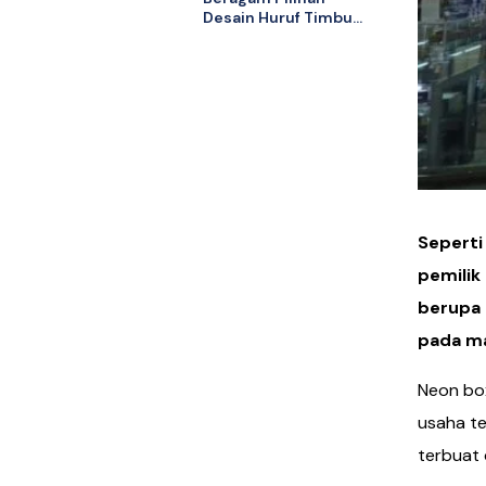
Desain Huruf Timbul
Stainless di Kebon
Jeruk untuk Bisnis
Anda
Seperti
pemilik
berupa 
pada ma
Neon box
usaha te
terbuat 