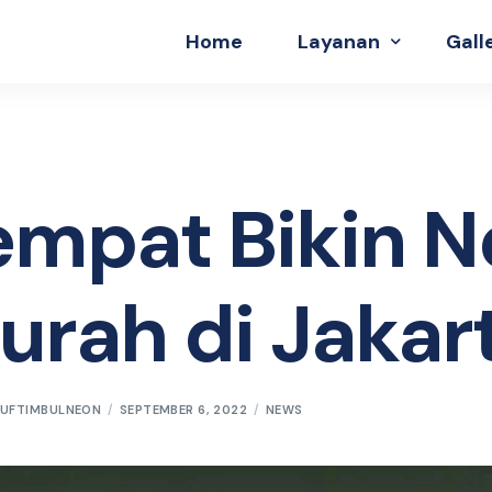
Home
Layanan
Gall
Huruf Timbul
Neon Box
empat Bikin N
urah di Jakar
UFTIMBULNEON
SEPTEMBER 6, 2022
NEWS