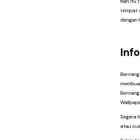
Nah itu 
tempat u
dengan h
Inf
Bentang
membuat
Bentang 
Wallpape
Segera h
atau cus