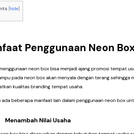
nts
[
hide
]
faat Penggunaan Neon Bo
enggunaan neon box bisa menjadi ajang promosi tempat usah
ampu pada neon box akan menyala dengan terang sehingga m
tkan kualitas branding tempat usaha.
tu ada beberapa manfaat lain dalam penggunaan neon box unt
mbah Nilai Usaha
neon box bisa disesuaikan dengan kebutuhan tempat usaha 