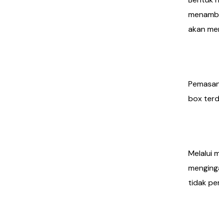
menambah
akan men
Mena
Pemasang
box terd
Menja
Melalui 
menging
tidak pe
Bisa