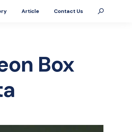
ery
Article
Contact Us
eon Box
ta