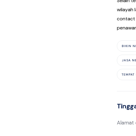
Selain t
wilayah 
contact 
penawar
BIKIN 
JASA N
TEMPAT 
Tingga
Alamat e