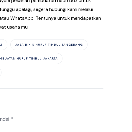
melayani pesanan pembuatan neon box untuk
 tunggu apalagi, segera hubungi kami melalui
il atau WhatsApp. Tentunya untuk mendapatkan
at usaha mu.
AT
JASA BIKIN HURUF TIMBUL TANGERANG
MBUATAN HURUF TIMBUL JAKARTA
andai
*