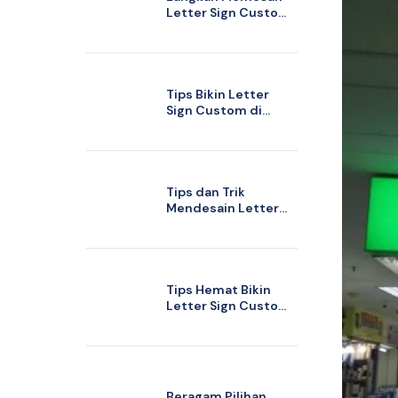
Letter Sign Custom
di Ciledug
Tangerang yang
Sesuai Anggaran
Tips Bikin Letter
Sign Custom di
Bintaro agar Sesuai
Tren Branding
Terkini
Tips dan Trik
Mendesain Letter
Sign Custom yang
Sesuai Identitas
Usaha Anda
Tips Hemat Bikin
Letter Sign Custom
di Jakarta dengan
Kualitas Terjamin
Beragam Pilihan