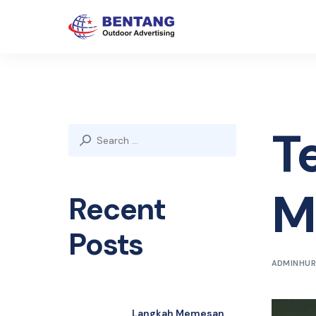
T
Search
for:
M
Recent
Posts
ADMINHUR
Langkah Memesan